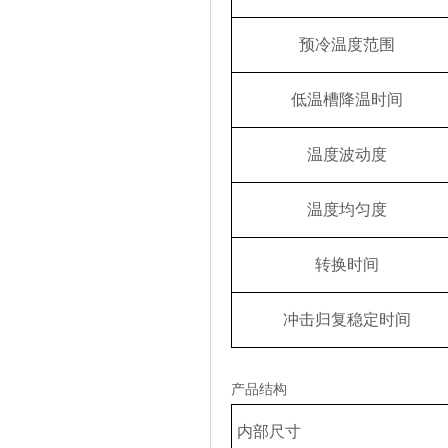
预冷温度范围
低
温
槽降
温时间
温
度波
动
度
温
度均
匀
度
转换时间
冲
击归复
稳定
时间
产品结构
内
部尺寸