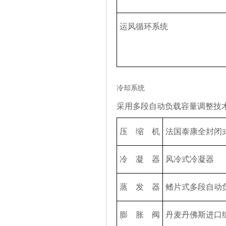
运风
循
环
系
统
冷却系统
采用多段自
动负载
容量
调
整技
压
缩
机
法国泰康全封闭
冷凝器
风
冷式冷凝器
蒸
发
器
鳍
片式多段自
动
膨
胀
阀
丹
麦
丹佛斯
进
口