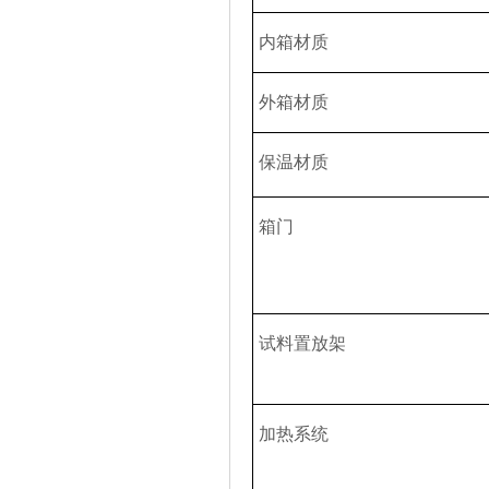
内
箱材
质
外箱材
质
保
温
材
质
箱
门
试
料置放架
加
热
系
统