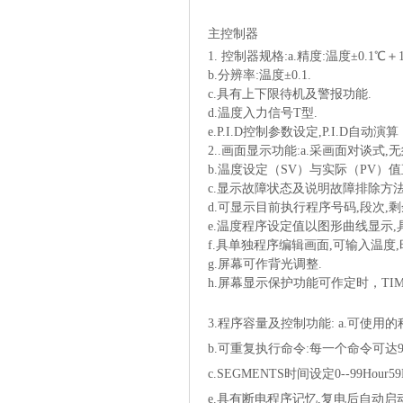
主控制器
1.控制器
规
格
:a.精度:
温
度±
0.1℃＋1d
b.分辨率:
温
度±
0.1.
c.具有上下限待机及警
报
功能
.
d.
温
度入力信
号
T型.
e.P.I.D控制
参数设
定
,P.I.D自
动
演算
2..
画
面
显
示功能
:a.采
画
面
对谈
式
,无
b.温度设定（SV）与实际（PV）值
c.显示故障状态及说明故障排除方法
d.可显示目前执行程序号码,段次,
e.温度程序设定值以图形曲线显示
f.具单独程序编辑画面,可输入温度
g.屏幕可作背光调整.
h.屏幕显示保护功能可作定时，TI
3.程序容量及控制功能:a.可使用的程
b.可重复执行命令:每一个命令可达99
c.SEGMENTS时间设定0--99Hour59M
e.具有断电程序记忆,复电后自动启