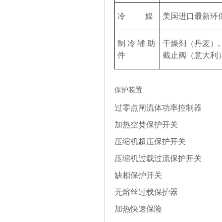
冷媒
美
国进
口最新
环
制冷
辅
助
干燥
剂
（丹
麦
）
件
截止
阀
（意大利
保护装置
过
零点
闸
流体功率控制器
加
热
空焚保
护开关
压缩
机超
压
保
护开关
压缩
机
过载过
流保
护开关
缺相保
护开关
无熔
丝过载
保
护
器
加
热
快速保
险