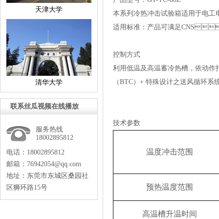
天津大学
本系列
冷热冲击试验箱
适用于电工电子
适用标准：产品可满足CNS、M
控制方式
利用低温及高温蓄冷热槽，依动
（BTC）+特殊设计之送风循环系统,以
清华大学
联系丝瓜视频在线播放
技术参数
服务热线
18002895812
温度冲击范围
电话：18002895812
邮箱：76942054@qq.com
地址：东莞市东城区桑园社
预热温度范围
区狮环路15号
高
温
槽升
温时间