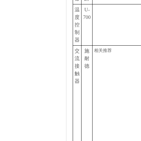
温
U-
度
700
控
制
器
交
施
相关推荐
流
耐
接
德
触
器